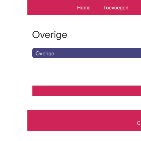
Home
Toevoegen
Overige
Overige
C