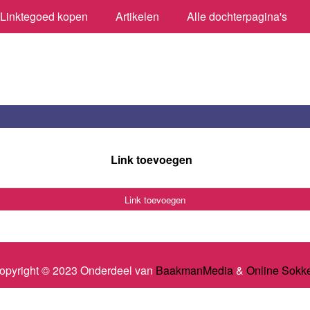
Linktegoed kopen
Artikelen
Alle dochterpagina's
Link toevoegen
Link toevoegen
opyright © 2023 Onderdeel van
BaakmanMedia
&
Online Sokk